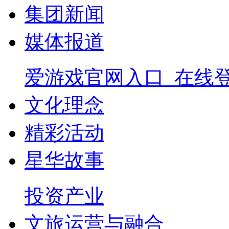
集团新闻
媒体报道
爱游戏官网入口_在线
文化理念
精彩活动
星华故事
投资产业
文旅运营与融合