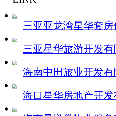
三亚亚龙湾星华套房
三亚星华旅游开发有
海南中田旅业开发有
海口星华房地产开发