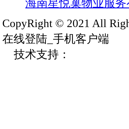
海南星悦巢物业服务
CopyRight © 2021 All
在线登陆_手机客户端
技术支持：