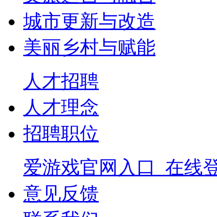
城市更新与改造
美丽乡村与赋能
人才招聘
人才理念
招聘职位
爱游戏官网入口_在线
意见反馈