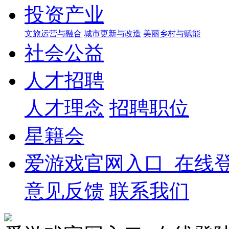
投资产业
文旅运营与融合
城市更新与改造
美丽乡村与赋能
社会公益
人才招聘
人才理念
招聘职位
星籍会
爱游戏官网入口_在线
意见反馈
联系我们