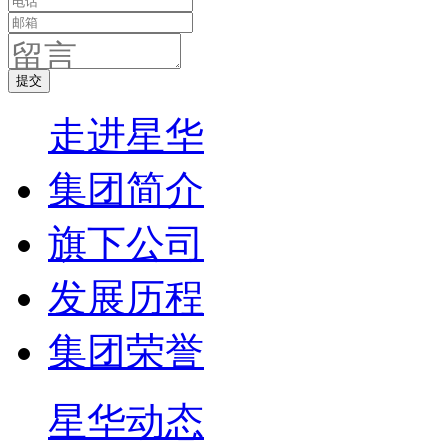
走进星华
集团简介
旗下公司
发展历程
集团荣誉
星华动态