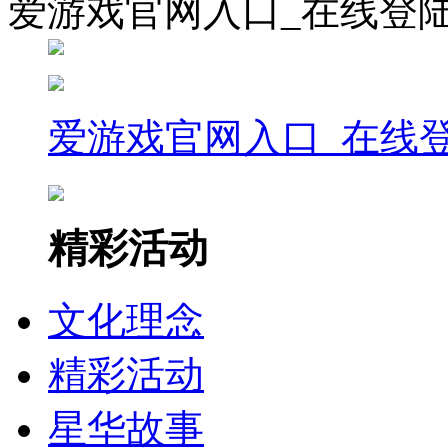
爱游戏官网入口_在线登
爱游戏官网入口_在线
精彩活动
文化理念
精彩活动
星华故事