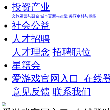
投资产业
文旅运营与融合
城市更新与改造
美丽乡村与赋能
社会公益
人才招聘
人才理念
招聘职位
星籍会
爱游戏官网入口_在线
意见反馈
联系我们