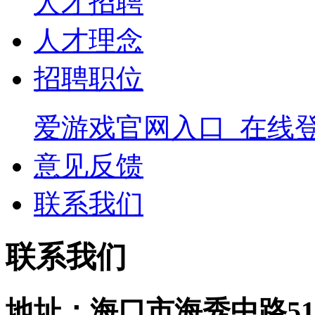
人才招聘
人才理念
招聘职位
爱游戏官网入口_在线
意见反馈
联系我们
联系我们
地址：海口市海秀中路51