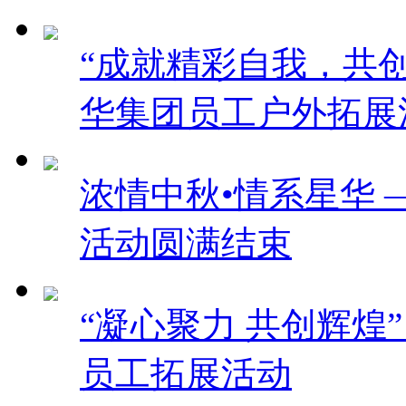
“成就精彩自我，共创
华集团员工户外拓展
浓情中秋•情系星华 
活动圆满结束
“凝心聚力 共创辉煌”
员工拓展活动