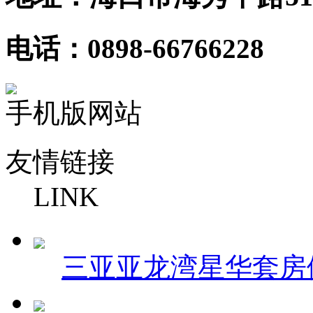
电话：0898-66766228
手机版网站
友情链接
LINK
三亚亚龙湾星华套房