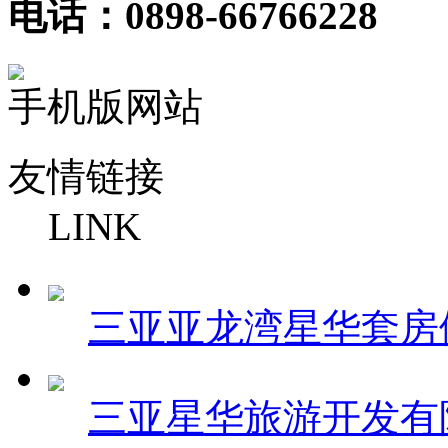
电话：0898-66766228
手机版网站
友情链接
LINK
三亚亚龙湾星华套房
三亚星华旅游开发有