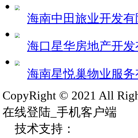
海南中田旅业开发有
海口星华房地产开发
海南星悦巢物业服务
CopyRight © 2021 All
在线登陆_手机客户端
技术支持：