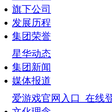
旗下公司
发展历程
集团荣誉
星华动态
集团新闻
媒体报道
爱游戏官网入口_在线
文化理念