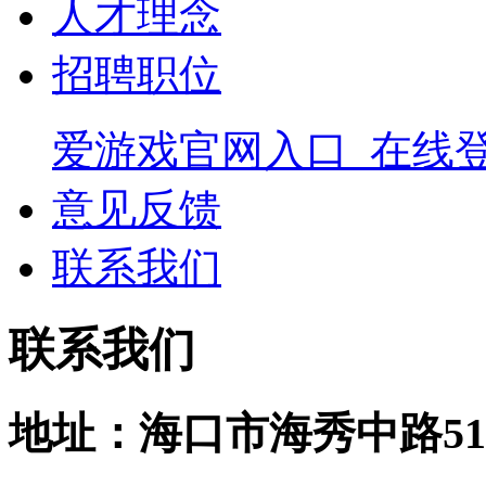
人才理念
招聘职位
爱游戏官网入口_在线
意见反馈
联系我们
联系我们
地址：海口市海秀中路51