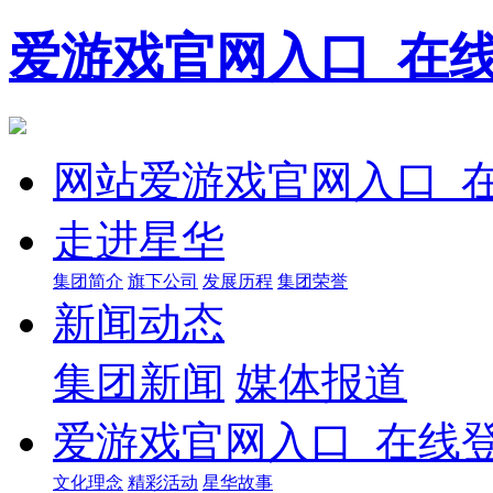
爱游戏官网入口_在
网站爱游戏官网入口_
走进星华
集团简介
旗下公司
发展历程
集团荣誉
新闻动态
集团新闻
媒体报道
爱游戏官网入口_在线
文化理念
精彩活动
星华故事